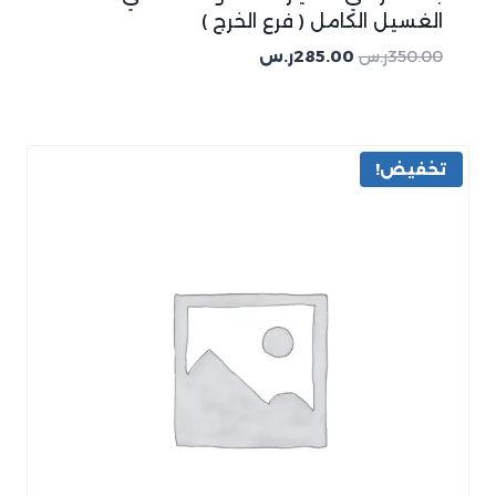
الغسيل الكامل ( فرع الخرج )
350.00
ر.س
285.00
ر.س
تخفيض!