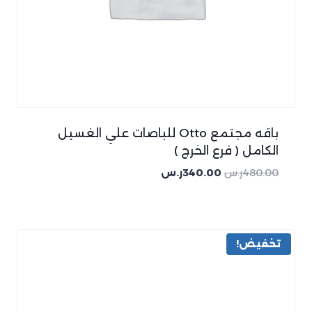
باقه مجتمع Otto للباصات علي الغسيل
الكامل ( فرع الخرج )
480.00
ر.س
340.00
ر.س
تخفيض!