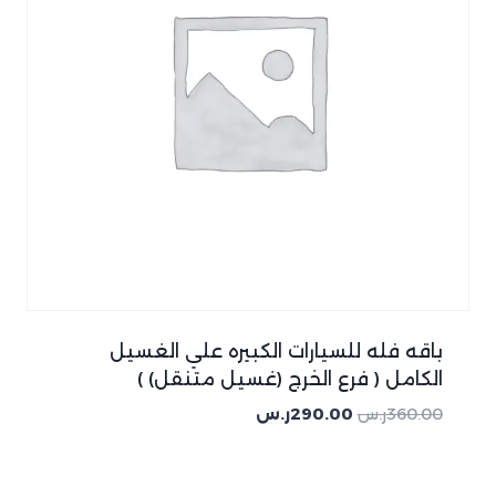
باقه فله للسيارات الكبيره علي الغسيل
الكامل ( فرع الخرج (غسيل متنقل) )
360.00
ر.س
290.00
ر.س