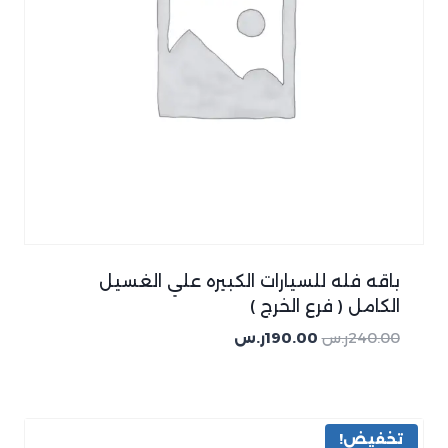
باقه فله للسيارات الكبيره علي الغسيل
الكامل ( فرع الخرج )
240.00
ر.س
190.00
ر.س
تخفيض!