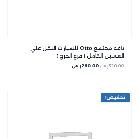
باقه مجتمع Otto للسيارات النقل علي
الغسيل الكامل ( فرع الخرج )
320.00
ر.س
260.00
ر.س
تخفيض!