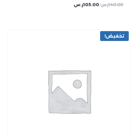
140.00
ر.س
105.00
ر.س
تخفيض!