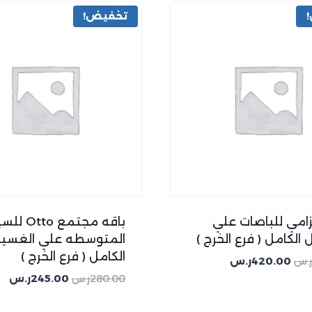
تخفيض!
زامي للباصات علي
باقه مجتمع to
الكامل ( فرع الخرج )
المتوسطه علي الغسي
الكامل ( فرع الخرج )
ر.س
420.00
ر.س
280.00
ر.س
245.00
ر.س