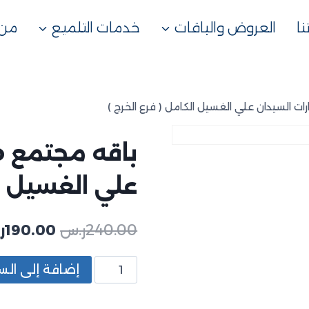
ا
العروض والباقات
خدمات التلميع
من 
علي الغسيل ال
240.00
ر.س
190.00
ر
إضافة إلى الس