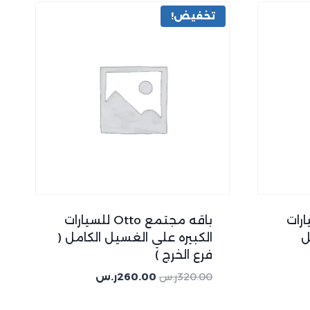
تخفيض!
Ot للسيارات
باقه مجتمع Otto للسيارات
ل
الكبيره علي الغسيل الكامل (
فرع الخرج )
320.00
ر.س
260.00
ر.س