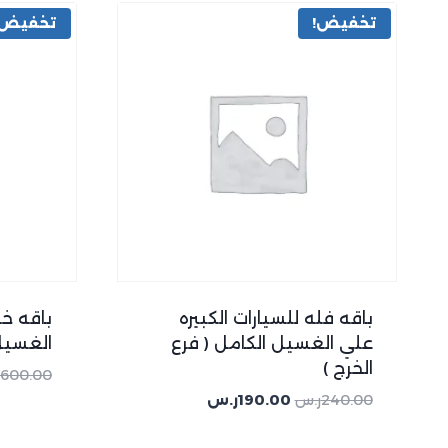
تخفيض!
تخفيض!
باقه فله للسيارات الكبيره
باقه خ
علي الغسيل الكامل ( فرع
الغسيل 
الخرج )
600.00
240.00
ر.س
190.00
ر.س