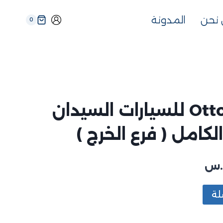
نحن
المدونة
0
باقه مجتمع Otto للسيارات السيدان
كامل ( فرع الخرج )
.س
لة