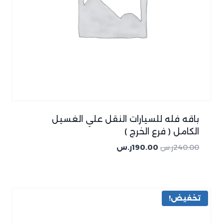
باقه فله للسيارات النقل علي الغسيل
الكامل ( فرع الخرج )
240.00
ر.س
190.00
ر.س
تخفيض!