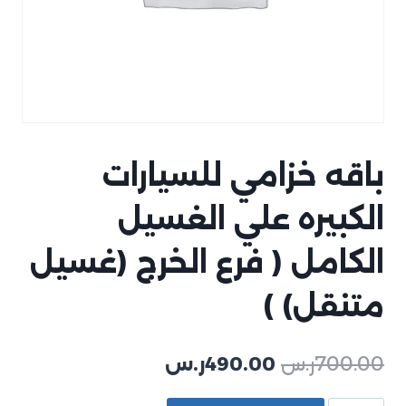
باقه خزامي للسيارات
الكبيره علي الغسيل
الكامل ( فرع الخرج (غسيل
متنقل) )
700.00
ر.س
490.00
ر.س