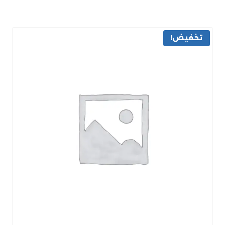
تخفيض!