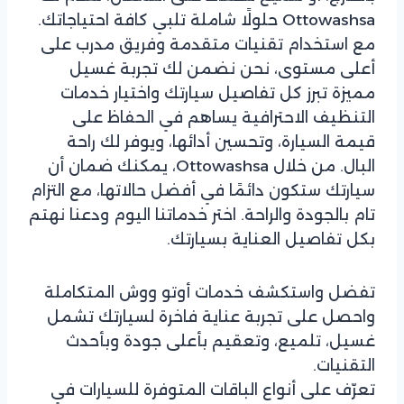
Ottowashsa حلولًا شاملة تلبي كافة احتياجاتك.
مع استخدام تقنيات متقدمة وفريق مدرب على
أعلى مستوى، نحن نضمن لك تجربة غسيل
مميزة تبرز كل تفاصيل سيارتك واختيار خدمات
التنظيف الاحترافية يساهم في الحفاظ على
قيمة السيارة، وتحسين أدائها، ويوفر لك راحة
البال. من خلال Ottowashsa، يمكنك ضمان أن
سيارتك ستكون دائمًا في أفضل حالاتها، مع التزام
تام بالجودة والراحة. اختر خدماتنا اليوم ودعنا نهتم
بكل تفاصيل العناية بسيارتك.
تفضل واستكشف خدمات أوتو ووش المتكاملة
واحصل على تجربة عناية فاخرة لسيارتك تشمل
غسيل، تلميع، وتعقيم بأعلى جودة وبأحدث
التقنيات.
تعرّف على أنواع الباقات المتوفرة للسيارات في